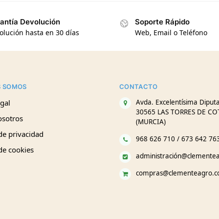
antía Devolución
Soporte Rápido
olución hasta en 30 días
Web, Email o Teléfono
S SOMOS
CONTACTO
gal
Avda. Excelentísima Diputa
30565 LAS TORRES DE CO
osotros
(MURCIA)
 de privacidad
968 626 710 / 673 642 76
 de cookies
administración@clemente
compras@clementeagro.