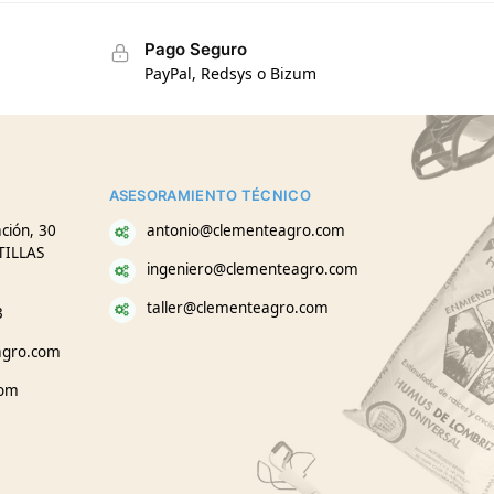
Pago Seguro
PayPal, Redsys o Bizum
ASESORAMIENTO TÉCNICO
ción, 30
antonio@clementeagro.com
TILLAS
ingeniero@clementeagro.com
taller@clementeagro.com
3
agro.com
com