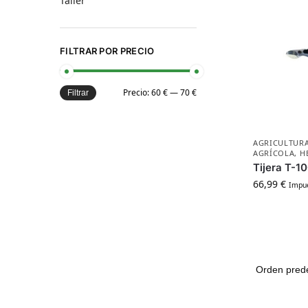
Taller
FILTRAR POR PRECIO
Precio:
60 €
—
70 €
Filtrar
AGRICULTURA
AGRÍCOLA
,
H
Tijera T-1
66,99
€
Impue