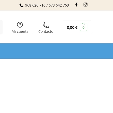
968 626 710 / 673 642 763
r
0,00
€
0
Mi cuenta
Contacto