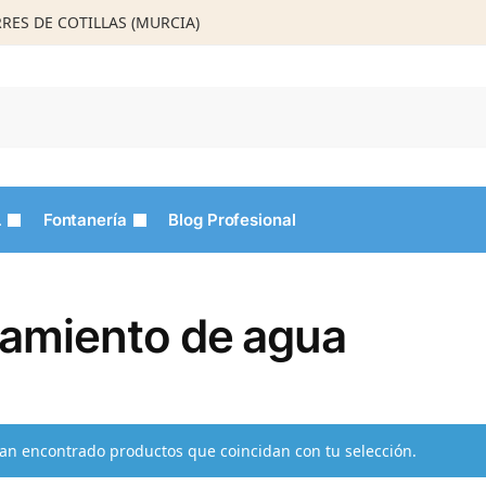
ORRES DE COTILLAS (MURCIA)
Busca
L
Fontanería
Blog Profesional
tamiento de agua
an encontrado productos que coincidan con tu selección.