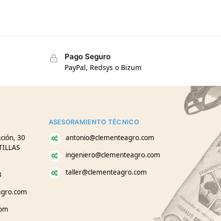
Pago Seguro
PayPal, Redsys o Bizum
ASESORAMIENTO TÉCNICO
ción, 30
antonio@clementeagro.com
TILLAS
ingeniero@clementeagro.com
taller@clementeagro.com
3
agro.com
com