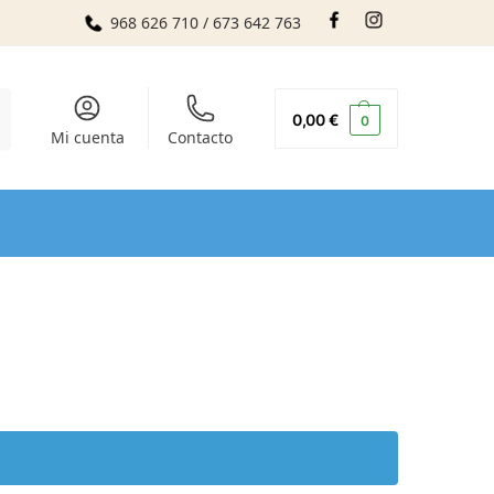
968 626 710 / 673 642 763
r
0,00
€
0
Mi cuenta
Contacto