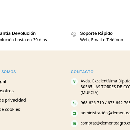
antía Devolución
Soporte Rápido
olución hasta en 30 días
Web, Email o Teléfono
S SOMOS
CONTACTO
gal
Avda. Excelentísima Diputa
30565 LAS TORRES DE CO
osotros
(MURCIA)
 de privacidad
968 626 710 / 673 642 76
 de cookies
administración@clemente
compras@clementeagro.