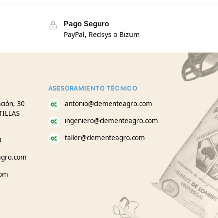
Pago Seguro
PayPal, Redsys o Bizum
ASESORAMIENTO TÉCNICO
ción, 30
antonio@clementeagro.com
TILLAS
ingeniero@clementeagro.com
taller@clementeagro.com
3
agro.com
com