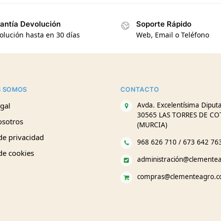
antía Devolución
Soporte Rápido
olución hasta en 30 días
Web, Email o Teléfono
S SOMOS
CONTACTO
gal
Avda. Excelentísima Diputa
30565 LAS TORRES DE CO
osotros
(MURCIA)
 de privacidad
968 626 710 / 673 642 76
 de cookies
administración@clemente
compras@clementeagro.