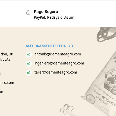
Pago Seguro
PayPal, Redsys o Bizum
ASESORAMIENTO TÉCNICO
ción, 30
antonio@clementeagro.com
TILLAS
ingeniero@clementeagro.com
taller@clementeagro.com
3
agro.com
com