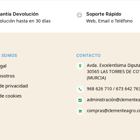
antía Devolución
Soporte Rápido
olución hasta en 30 días
Web, Email o Teléfono
S SOMOS
CONTACTO
gal
Avda. Excelentísima Diputa
30565 LAS TORRES DE CO
osotros
(MURCIA)
 de privacidad
968 626 710 / 673 642 76
 de cookies
administración@clemente
compras@clementeagro.