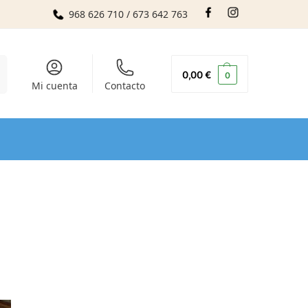
968 626 710 / 673 642 763
r
0,00
€
0
Mi cuenta
Contacto