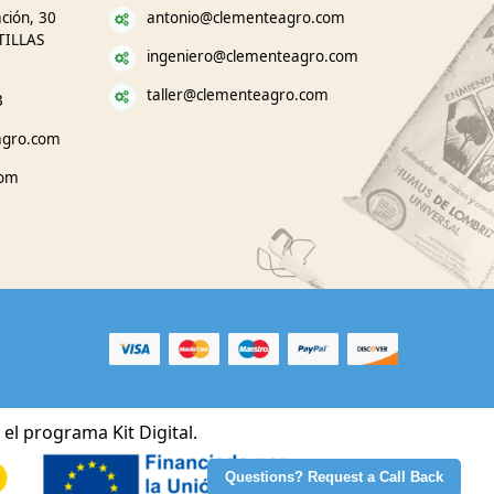
ción, 30
antonio@clementeagro.com
TILLAS
ingeniero@clementeagro.com
taller@clementeagro.com
3
agro.com
com
el programa Kit Digital.
Questions? Request a Call Back