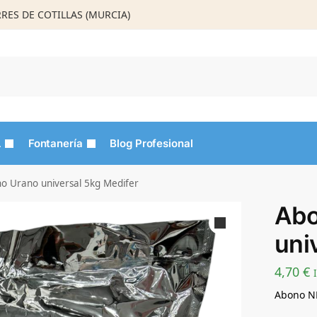
ORRES DE COTILLAS (MURCIA)
Busca
L
Fontanería
Blog Profesional
o Urano universal 5kg Medifer
Abo
uni
4,70
€
Abono NP