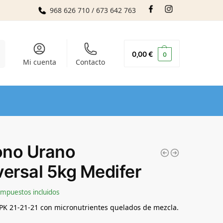
968 626 710 / 673 642 763
r
0,00
€
0
Mi cuenta
Contacto
no Urano
versal 5kg Medifer
Impuestos incluidos
K 21-21-21 con micronutrientes quelados de mezcla.