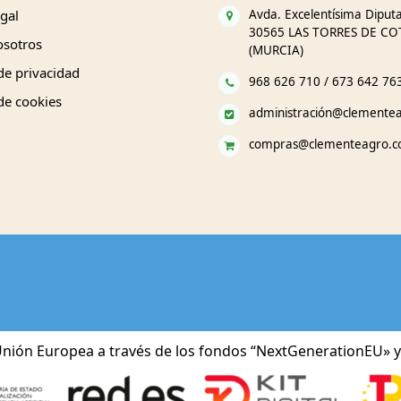
gal
Avda. Excelentísima Diputa
30565 LAS TORRES DE CO
osotros
(MURCIA)
 de privacidad
968 626 710 / 673 642 76
 de cookies
administración@clemente
compras@clementeagro.
nión Europea a través de los fondos “NextGenerationEU» y 