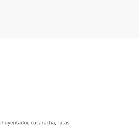
ahuyentador
,
cucaracha
,
ratas