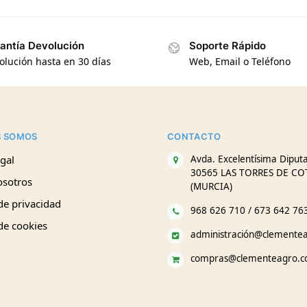
antía Devolución
Soporte Rápido
olución hasta en 30 días
Web, Email o Teléfono
S SOMOS
CONTACTO
gal
Avda. Excelentísima Diputa
30565 LAS TORRES DE CO
osotros
(MURCIA)
 de privacidad
968 626 710 / 673 642 76
 de cookies
administración@clemente
compras@clementeagro.