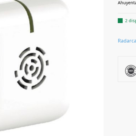
Ahuyenta
2 dis
Radarc