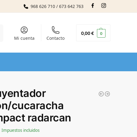
968 626 710 / 673 642 763
r
0,00
€
0
Mi cuenta
Contacto
yentador
ón/cucaracha
pact radarcan
Impuestos incluidos