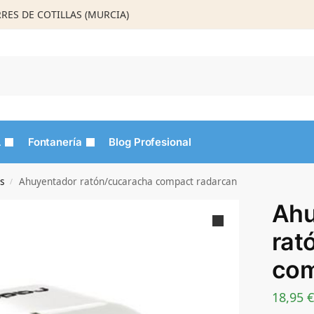
ORRES DE COTILLAS (MURCIA)
Busca
L
Fontanería
Blog Profesional
s
Ahuyentador ratón/cucaracha compact radarcan
/
Ahu
rat
com
18,95
€