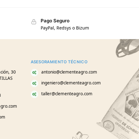
Pago Seguro
PayPal, Redsys o Bizum
ASESORAMIENTO TÉCNICO
ción, 30
antonio@clementeagro.com
TILLAS
ingeniero@clementeagro.com
taller@clementeagro.com
3
agro.com
com