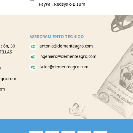
PayPal, Redsys o Bizum
ASESORAMIENTO TÉCNICO
ción, 30
antonio@clementeagro.com
TILLAS
ingeniero@clementeagro.com
taller@clementeagro.com
3
agro.com
com