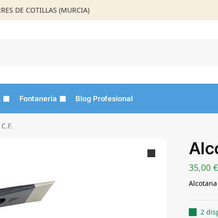
ORRES DE COTILLAS (MURCIA)
Busca
L
Fontanería
Blog Profesional
C.F.
Alc
35,00
€
Alcotana
2 dis