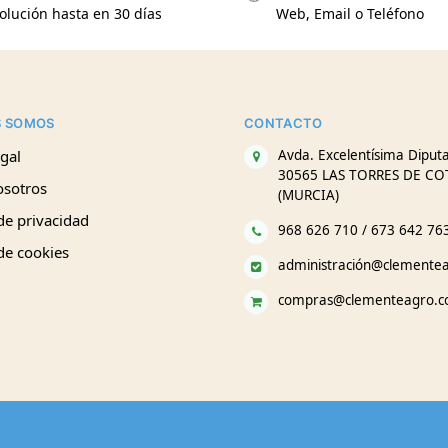
olución hasta en 30 días
Web, Email o Teléfono
S SOMOS
CONTACTO
gal
Avda. Excelentísima Diputa
30565 LAS TORRES DE CO
osotros
(MURCIA)
 de privacidad
968 626 710 / 673 642 76
 de cookies
administración@clemente
compras@clementeagro.