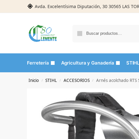
Avda. Excelentísima Diputación, 30 30565 LAS T
Ferretería
Agricultura y Ganadería
STIH
Inicio
STIHL
ACCESORIOS
Arnés acolchado RTS 
/
/
/