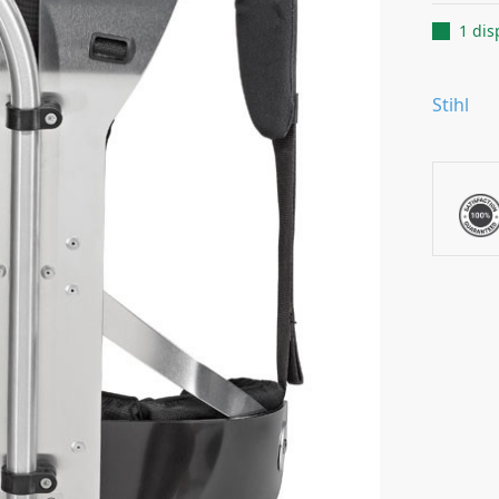
1 dis
Stihl