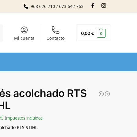
968 626 710 / 673 642 763
r
0,00
€
0
Mi cuenta
Contacto
és acolchado RTS
HL
€
Impuestos incluidos
olchado RTS STIHL.