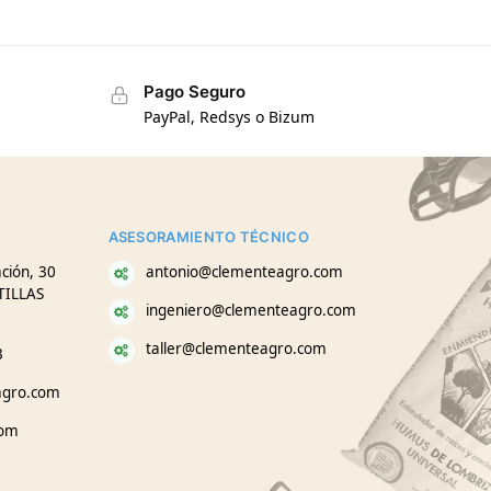
Pago Seguro
PayPal, Redsys o Bizum
ASESORAMIENTO TÉCNICO
ción, 30
antonio@clementeagro.com
TILLAS
ingeniero@clementeagro.com
taller@clementeagro.com
3
agro.com
com