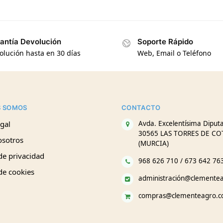
antía Devolución
Soporte Rápido
olución hasta en 30 días
Web, Email o Teléfono
S SOMOS
CONTACTO
gal
Avda. Excelentísima Diputa
30565 LAS TORRES DE CO
osotros
(MURCIA)
 de privacidad
968 626 710 / 673 642 76
 de cookies
administración@clemente
compras@clementeagro.