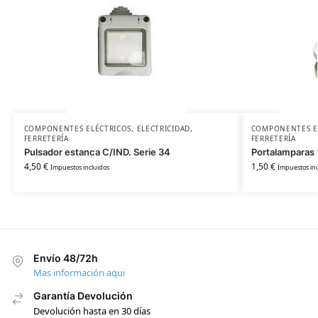
COMPONENTES ELÉCTRICOS
,
ELECTRICIDAD
,
COMPONENTES E
FERRETERÍA
FERRETERÍA
Pulsador estanca C/IND. Serie 34
Portalamparas 
4,50
€
1,50
€
Impuestos incluidos
Impuestos inc
Envío 48/72h
Mas información aqui
Garantía Devolución
Devolución hasta en 30 días