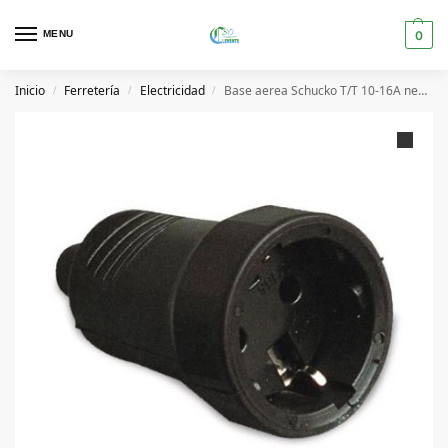
MENU
0
Inicio
Ferretería
Electricidad
Base aerea Schucko T/T 10-16A negra
/
/
/