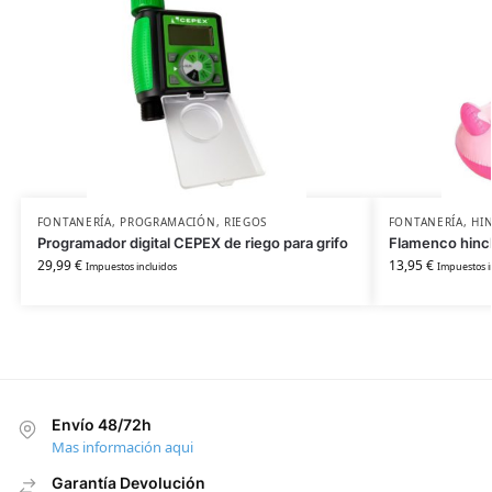
FONTANERÍA
,
PROGRAMACIÓN
,
RIEGOS
FONTANERÍA
,
HI
Programador digital CEPEX de riego para grifo
Flamenco hinc
29,99
€
13,95
€
Impuestos incluidos
Impuestos i
Envío 48/72h
Mas información aqui
Garantía Devolución