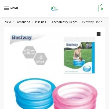
MENU
0
Inicio
Fontanería
Piscinas
Hinchables y juegos
Bestway Piscina Infantil Kiddie 70X30 CM
/
/
/
/