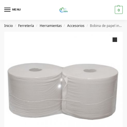
MENU
0
Inicio
Ferretería
Herramientas
Accesorios
Bobina de papel industrial 100% celulosa /2ud
/
/
/
/