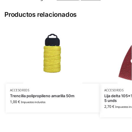
Productos relacionados
ACCESORIOS
ACCESORIOS
Trencilla polipropileno amarilla 50m
Lija delta 105x
5 unds
1,00
€
Impuestos incluidos
2,70
€
Impuestos inc