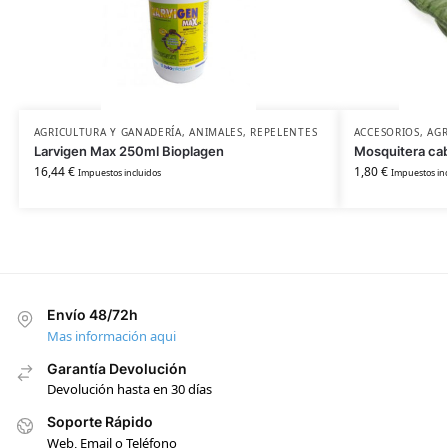
AGRICULTURA Y GANADERÍA
,
ANIMALES
,
REPELENTES
ACCESORIOS
,
AGR
Larvigen Max 250ml Bioplagen
Mosquitera ca
16,44
€
1,80
€
Impuestos incluidos
Impuestos inc
Envío 48/72h
Mas información aqui
Garantía Devolución
Devolución hasta en 30 días
Soporte Rápido
Web, Email o Teléfono