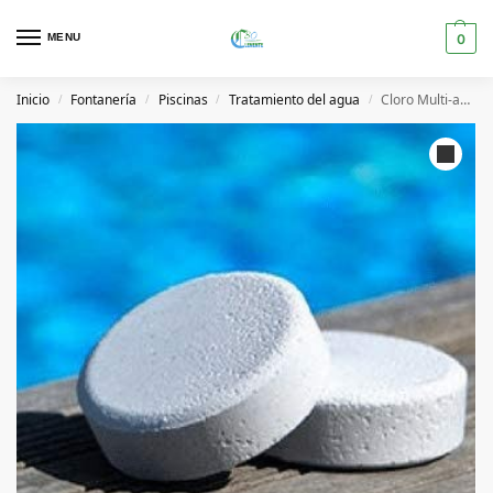
MENU
0
Inicio
Fontanería
Piscinas
Tratamiento del agua
Cloro Multi-acción Astral 5KG (Pastillas)
/
/
/
/