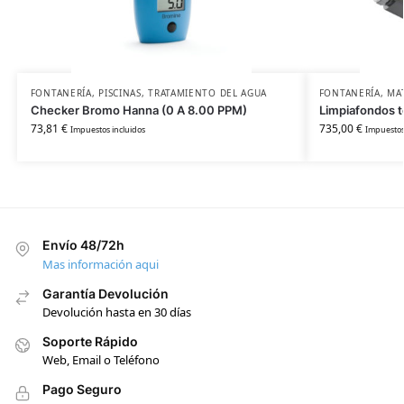
FONTANERÍA
,
PISCINAS
,
TRATAMIENTO DEL AGUA
FONTANERÍA
,
MAT
Checker Bromo Hanna (0 A 8.00 PPM)
Limpiafondos 
73,81
€
735,00
€
Impuestos incluidos
Impuestos
Envío 48/72h
Mas información aqui
Garantía Devolución
Devolución hasta en 30 días
Soporte Rápido
Web, Email o Teléfono
Pago Seguro