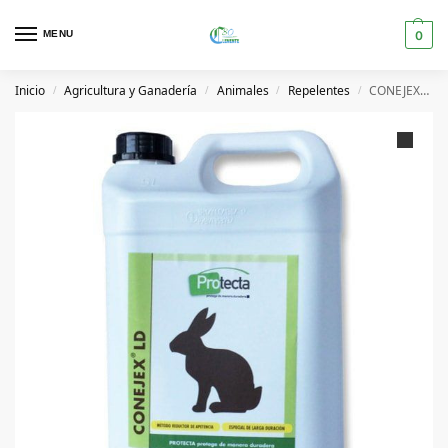
MENU
0
Inicio
Agricultura y Ganadería
Animales
Repelentes
CONEJEX- 20L Preparado líquido para evitar la presencia de conejos.
/
/
/
/