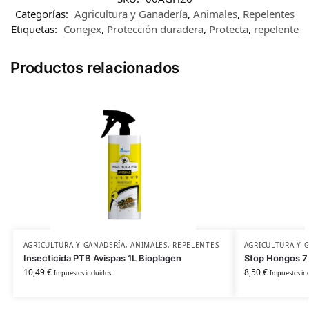
Categorías:
Agricultura y Ganadería
,
Animales
,
Repelentes
Etiquetas:
Conejex
,
Protección duradera
,
Protecta
,
repelente
Productos relacionados
AGRICULTURA Y GANADERÍA
,
ANIMALES
,
REPELENTES
AGRICULTURA Y 
Insecticida PTB Avispas 1L Bioplagen
Stop Hongos 
10,49
€
8,50
€
Impuestos incluidos
Impuestos inc