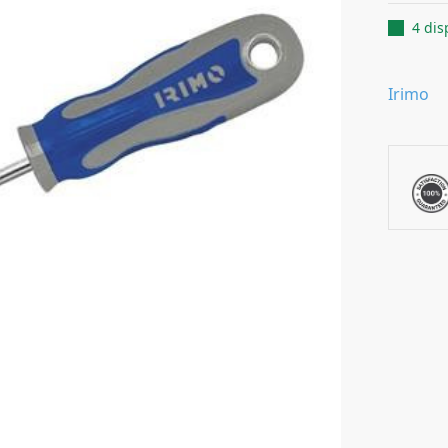
4 dis
Irimo