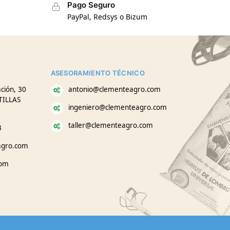
Pago Seguro
PayPal, Redsys o Bizum
ASESORAMIENTO TÉCNICO
ción, 30
antonio@clementeagro.com
TILLAS
ingeniero@clementeagro.com
taller@clementeagro.com
3
agro.com
com