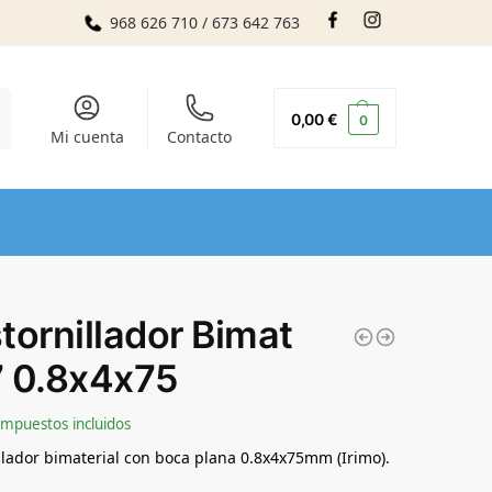
968 626 710 / 673 642 763
r
0,00
€
0
Mi cuenta
Contacto
tornillador Bimat
 0.8x4x75
Impuestos incluidos
llador bimaterial con boca plana 0.8x4x75mm (Irimo).