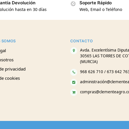
antía Devolución
Soporte Rápido
olución hasta en 30 días
Web, Email o Teléfono
S SOMOS
CONTACTO
gal
Avda. Excelentísima Diputa
30565 LAS TORRES DE CO
osotros
(MURCIA)
 de privacidad
968 626 710 / 673 642 76
 de cookies
administración@clemente
compras@clementeagro.