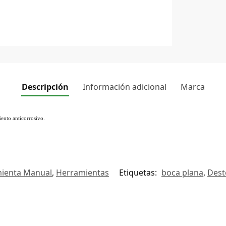
Descripción
Información adicional
Marca
ento anticorrosivo.
ienta Manual
,
Herramientas
Etiquetas:
boca plana
,
Dest