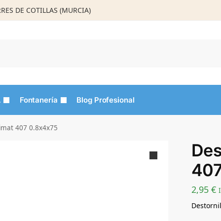
ORRES DE COTILLAS (MURCIA)
Busca
L
Fontanería
Blog Profesional
Bimat 407 0.8x4x75
Des
407
2,95
€
Destorni