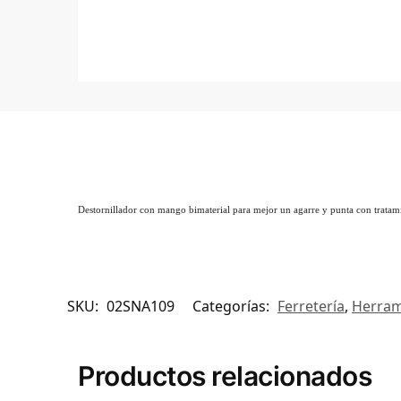
Destornillador con mango bimaterial para mejor un agarre y punta con tratami
SKU:
02SNA109
Categorías:
Ferretería
,
Herram
Productos relacionados