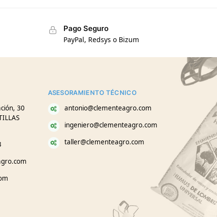
Pago Seguro
PayPal, Redsys o Bizum
ASESORAMIENTO TÉCNICO
ción, 30
antonio@clementeagro.com
TILLAS
ingeniero@clementeagro.com
taller@clementeagro.com
3
agro.com
com