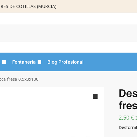
ORRES DE COTILLAS (MURCIA)
Busca
L
Fontanería
Blog Profesional
boca fresa 0.5x3x100
Des
fre
2,50
€
Destorni