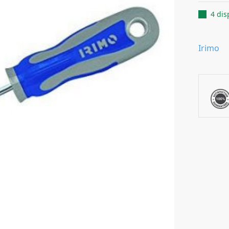
4 dis
Irimo