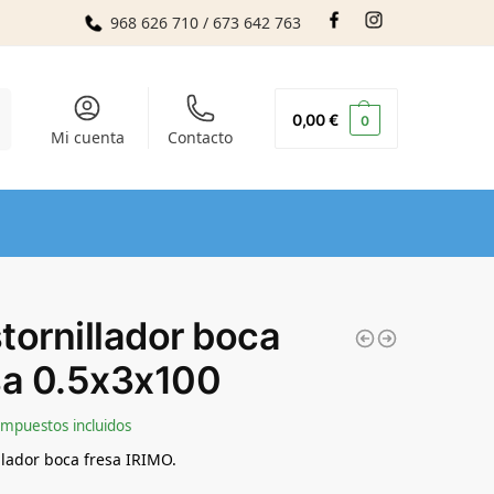
968 626 710 / 673 642 763
r
0,00
€
0
Mi cuenta
Contacto
tornillador boca
sa 0.5x3x100
Impuestos incluidos
llador boca fresa IRIMO.