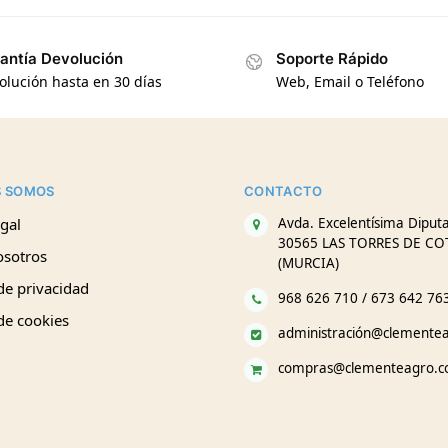
antía Devolución
Soporte Rápido
olución hasta en 30 días
Web, Email o Teléfono
S SOMOS
CONTACTO
gal
Avda. Excelentísima Diputa
30565 LAS TORRES DE CO
osotros
(MURCIA)
 de privacidad
968 626 710 / 673 642 76
 de cookies
administración@clemente
compras@clementeagro.