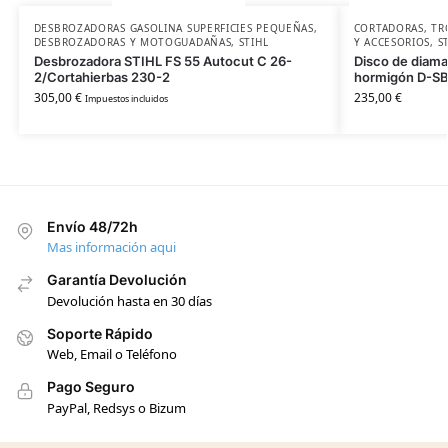
DESBROZADORAS GASOLINA SUPERFICIES PEQUEÑAS
,
CORTADORAS, T
DESBROZADORAS Y MOTOGUADAÑAS
,
STIHL
Y ACCESORIOS
,
S
Desbrozadora STIHL FS 55 Autocut C 26-
Disco de diama
2/Cortahierbas 230-2
hormigón D-S
305,00
€
235,00
€
Impuestos incluidos
Envío 48/72h
Mas información aqui
Garantía Devolución
Devolución hasta en 30 días
Soporte Rápido
Web, Email o Teléfono
Pago Seguro
PayPal, Redsys o Bizum