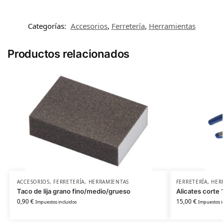
Categorías:
Accesorios
,
Ferretería
,
Herramientas
Productos relacionados
ACCESORIOS
,
FERRETERÍA
,
HERRAMIENTAS
FERRETERÍA
,
HER
Taco de lija grano fino/medio/grueso
Alicates corte
0,90
€
15,00
€
Impuestos incluidos
Impuestos i