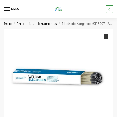
MENU
0
Inicio
Ferretería
Herramientas
Electrodo Kangaroo KSE 5907 , 2.5 x 350 mm , E6013-2.5KW
/
/
/