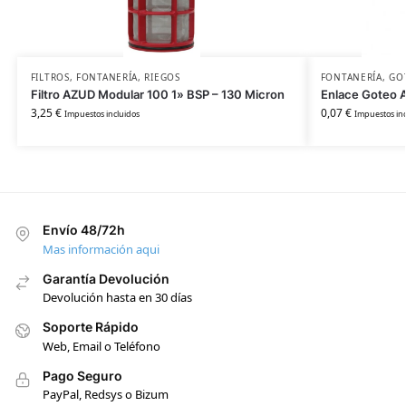
FILTROS
,
FONTANERÍA
,
RIEGOS
FONTANERÍA
,
GO
Filtro AZUD Modular 100 1» BSP – 130 Micron
Enlace Goteo 
3,25
€
0,07
€
Impuestos incluidos
Impuestos inc
Envío 48/72h
Mas información aqui
Garantía Devolución
Devolución hasta en 30 días
Soporte Rápido
Web, Email o Teléfono
Pago Seguro
PayPal, Redsys o Bizum