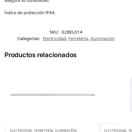
asegura su durabilidad.
Índice de protección IP44.
SKU:
02BEL014
Categorías:
Electricidad
,
Ferretería
,
Iluminación
Productos relacionados
ELECTRICIDAD
,
FERRETERÍA
,
ILUMINACIÓN
ELECTRICIDAD
,
F