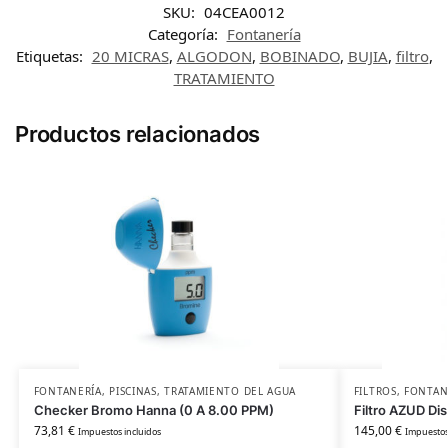
SKU:
04CEA0012
Categoría:
Fontanería
Etiquetas:
20 MICRAS
,
ALGODON
,
BOBINADO
,
BUJIA
,
filtro
,
TRATAMIENTO
Productos relacionados
FONTANERÍA
,
PISCINAS
,
TRATAMIENTO DEL AGUA
FILTROS
,
FONTAN
Checker Bromo Hanna (0 A 8.00 PPM)
Filtro AZUD Di
73,81
€
145,00
€
Impuestos incluidos
Impuestos