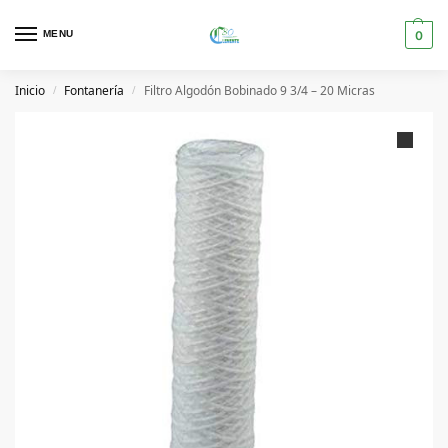
MENU
0
Inicio
Fontanería
Filtro Algodón Bobinado 9 3/4 – 20 Micras
/
/