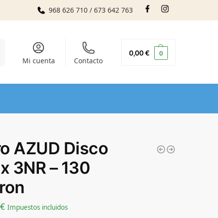
968 626 710 / 673 642 763
r
0,00
€
0
Mi cuenta
Contacto
tro AZUD Disco
ix 3NR – 130
ron
€
Impuestos incluidos