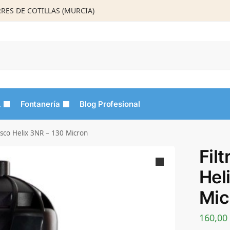
ORRES DE COTILLAS (MURCIA)
Busca
L
Fontanería
Blog Profesional
isco Helix 3NR – 130 Micron
Fil
Hel
Mic
160,00