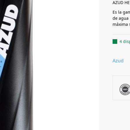
AZUD HE
Es la gam
de agua 
máxima s
4 dis
Azud