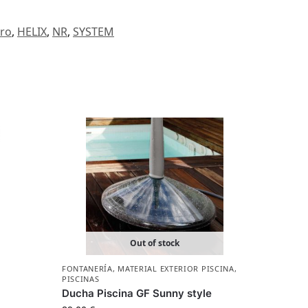
tro
,
HELIX
,
NR
,
SYSTEM
Out of stock
FONTANERÍA
,
MATERIAL EXTERIOR PISCINA
,
PISCINAS
Ducha Piscina GF Sunny style