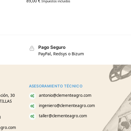
89,00
€
Impuestos incluidos
Pago Seguro
PayPal, Redsys o Bizum
ASESORAMIENTO TÉCNICO
ción, 30
antonio@clementeagro.com
TILLAS
ingeniero@clementeagro.com
taller@clementeagro.com
3
agro.com