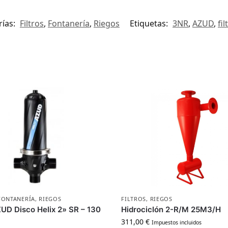
rías:
Filtros
,
Fontanería
,
Riegos
Etiquetas:
3NR
,
AZUD
,
fil
FONTANERÍA
,
RIEGOS
FILTROS
,
RIEGOS
ZUD Disco Helix 2» SR – 130
Hidrociclón 2-R/M 25M3/H
311,00
€
Impuestos incluidos