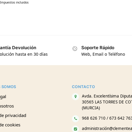
Impuestos incluidos
antía Devolución
Soporte Rápido
olución hasta en 30 días
Web, Email o Teléfono
S SOMOS
CONTACTO
gal
Avda. Excelentísima Diputa
30565 LAS TORRES DE CO
osotros
(MURCIA)
 de privacidad
968 626 710 / 673 642 76
 de cookies
administración@clemente