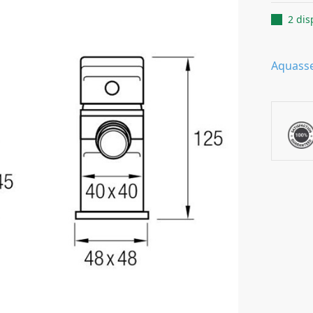
2 dis
Aquass