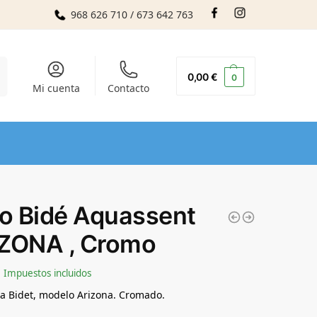
968 626 710 / 673 642 763
r
0,00
€
0
Mi cuenta
Contacto
fo Bidé Aquassent
ZONA , Cromo
Impuestos incluidos
ra Bidet, modelo Arizona. Cromado.