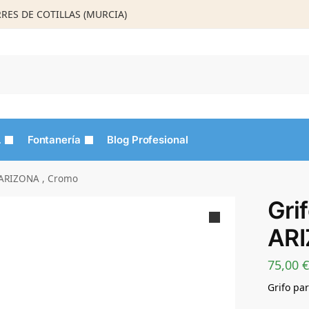
ORRES DE COTILLAS (MURCIA)
Busca
L
Fontanería
Blog Profesional
 ARIZONA , Cromo
Gri
ARI
75,00
€
Grifo pa