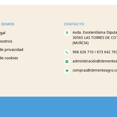
S SOMOS
CONTACTO
gal
Avda. Excelentísima Diputa
30565 LAS TORRES DE CO
osotros
(MURCIA)
 de privacidad
968 626 710 / 673 642 76
 de cookies
administración@clemente
compras@clementeagro.