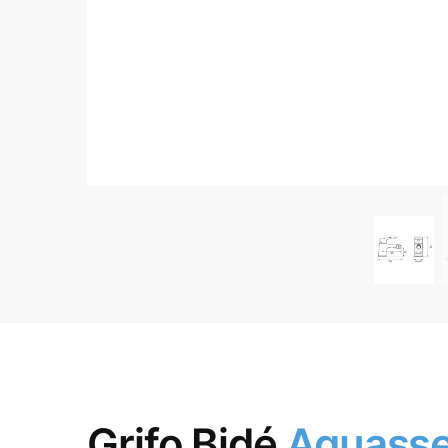
Grifo Bidé
Aquass