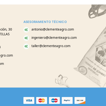
ASESORAMIENTO TÉCNICO
ción, 30
antonio@clementeagro.com
TILLAS
ingeniero@clementeagro.com
taller@clementeagro.com
3
agro.com
com