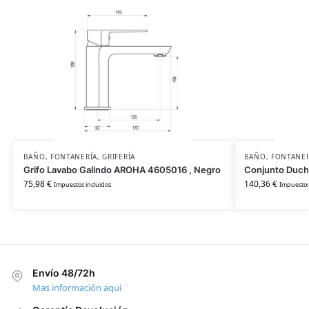
BAÑO
,
FONTANERÍA
,
GRIFERÍA
BAÑO
,
FONTANER
Grifo Lavabo Galindo AROHA 4605016 , Negro
Conjunto Duch
75,98
€
140,36
€
Impuestos incluidos
Impuestos
Envío 48/72h
Mas información aqui