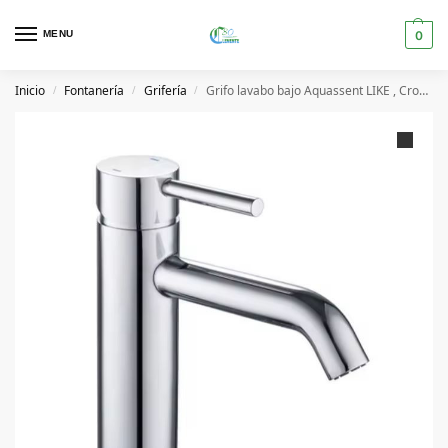
MENU
0
Inicio
Fontanería
Grifería
Grifo lavabo bajo Aquassent LIKE , Cromo
/
/
/