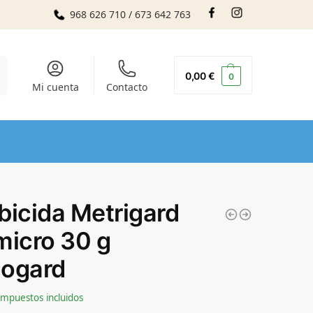
968 626 710 / 673 642 763
r
0,00
€
0
Mi cuenta
Contacto
bicida Metrigard
micro 30 g
ogard
Impuestos incluidos