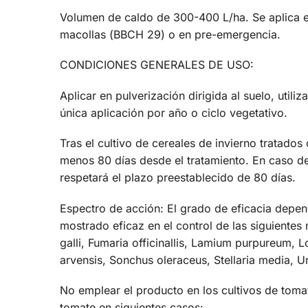
Volumen de caldo de 300-400 L/ha. Se aplica e
macollas (ВВСН 29) о en pre-emergencia.
CONDICIONES GENERALES DE USO:
Aplicar en pulverización dirigida al suelo, ut
única aplicación por año o ciclo vegetativo.
Tras el cultivo de cereales de invierno tratado
menos 80 días desde el tratamiento. En caso de 
respetará el plazo preestablecido de 80 días.
Espectro de acción: El grado de eficacia depend
mostrado eficaz en el control de las siguientes
galli, Fumaria officinallis, Lamium purpureum, 
arvensis, Sonchus oleraceus, Stellaria media, U
No emplear el producto en los cultivos de tomat
tomate en siguientes casos: