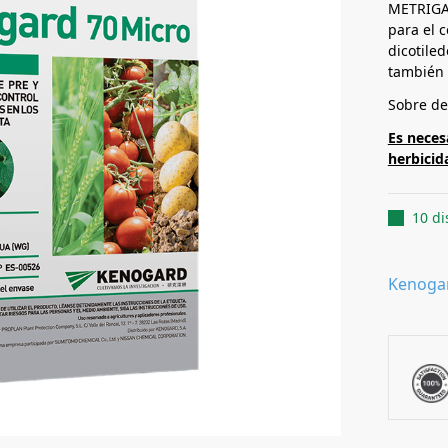
METRIGAR
para el 
dicotile
también 
Sobre de
Es neces
herbicid
10 di
Kenoga