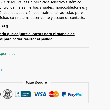
D 70 MICRO es un herbicida selectivo sistémico
control de malas hierbas anuales, monocotiledóneas y
dóneas, de absorción esencialmente radicular, pero
foliar, con sistema ascendente y acción de contacto.
 30 g.
ario que adjunte el carnet para el manejo de
as para poder realizar el pedido
sponibles
rd
Pago Seguro