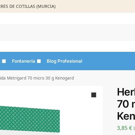
ORRES DE COTILLAS (MURCIA)
Busca
L
Fontanería
Blog Profesional
ida Metrigard 70 micro 30 g Kenogard
Her
70 
Ken
3,85
€