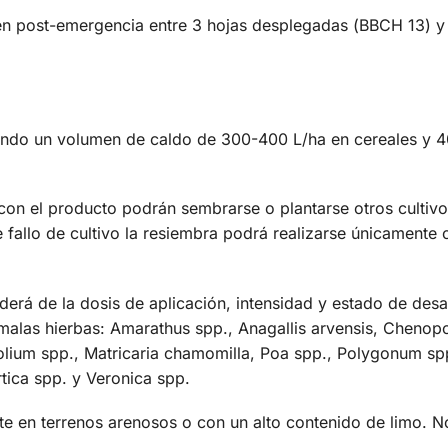
n post-emergencia entre 3 hojas desplegadas (ВВСН 13) у f
ilizando un volumen de caldo de 300-400 L/ha en cereales y 
s con el producto podrán sembrarse o plantarse otros cultiv
fallo de cultivo la resiembra podrá realizarse únicamente c
erá de la dosis de aplicación, intensidad y estado de desar
 malas hierbas: Amarathus spp., Anagallis arvensis, Chenop
Lolium spp., Matricaria chamomilla, Poa spp., Polygonum spp
rtica spp. y Veronica spp.
e en terrenos arenosos o con un alto contenido de limo. No 