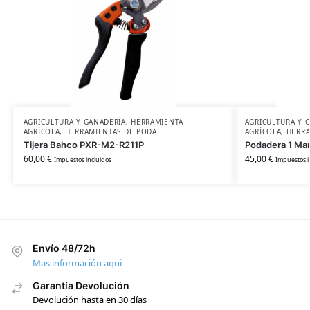
AGRICULTURA Y GANADERÍA
,
HERRAMIENTA
AGRICULTURA Y 
AGRÍCOLA
,
HERRAMIENTAS DE PODA
AGRÍCOLA
,
HERRA
Tijera Bahco PXR-M2-R211P
Podadera 1 Ma
60,00
€
45,00
€
Impuestos incluidos
Impuestos i
Envío 48/72h
Mas información aqui
Garantía Devolución
Devolución hasta en 30 días