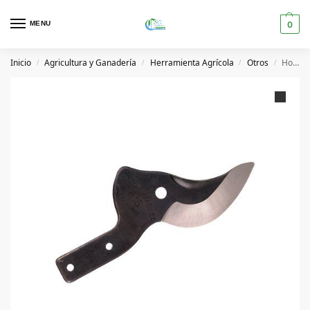
MENU
0
Inicio
Agricultura y Ganadería
Herramienta Agrícola
Otros
Hoja repuesto R-114V
/
/
/
/