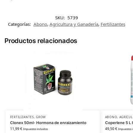
SKU:
5739
Categorías:
Abono
,
Agricultura y Ganadería
,
Fertilizantes
Productos relacionados
FERTILIZANTES
,
GROW
ABONO
,
AGRICUL
Clonex 50ml- Hormona de enraizamiento
Coperlene 5 L F
11,99
€
49,50
€
Impuestos incluidos
Impuestos i