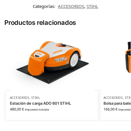
Categorías:
ACCESORIOS
,
STIHL
Productos relacionados
ACCESORIOS
,
STIHL
ACCESORIOS
,
STI
Estación de carga ADO 601 STIHL
Bolsa para bat
480,00
€
166,00
€
Impuestos incluidos
Impuestos