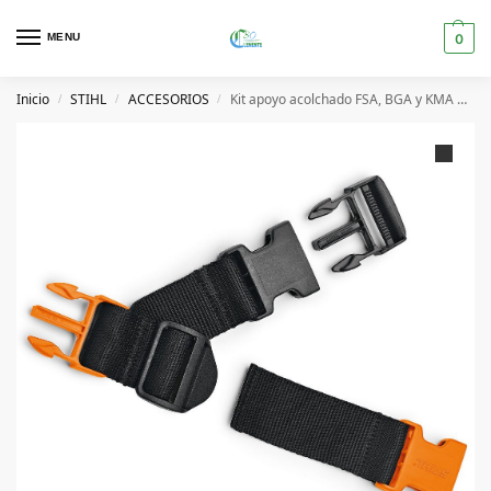
MENU
0
Inicio
STIHL
ACCESORIOS
Kit apoyo acolchado FSA, BGA y KMA STIHL
/
/
/