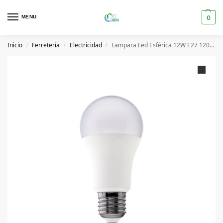
MENU
0
Inicio
Ferretería
Electricidad
Lampara Led Esférica 12W E27 1200Lm 6000K
/
/
/