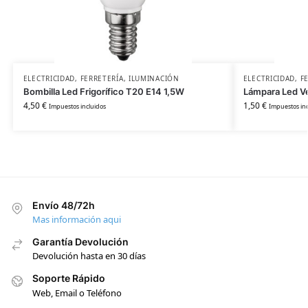
ELECTRICIDAD
,
FERRETERÍA
,
ILUMINACIÓN
ELECTRICIDAD
,
F
Bombilla Led Frigorífico T20 E14 1,5W
Lámpara Led V
4,50
€
1,50
€
Impuestos incluidos
Impuestos inc
Envío 48/72h
Mas información aqui
Garantía Devolución
Devolución hasta en 30 días
Soporte Rápido
Web, Email o Teléfono