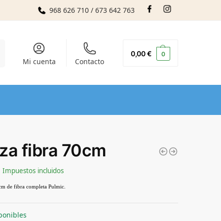
968 626 710 / 673 642 763
r
0,00
€
0
Mi cuenta
Contacto
za fibra 70cm
Impuestos incluidos
m de fibra completa Pulmic. 
ponibles