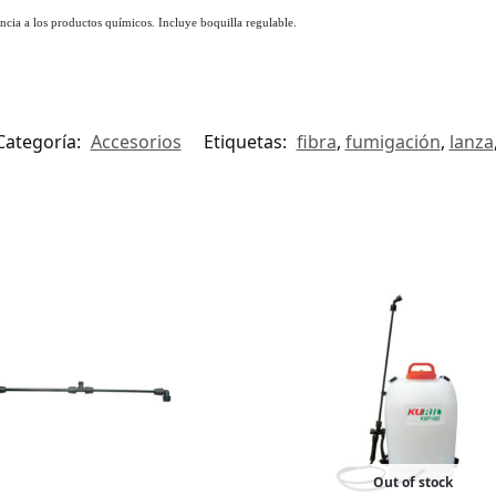
tencia a los productos químicos. Incluye boquilla regulable.
Categoría:
Accesorios
Etiquetas:
fibra
,
fumigación
,
lanza
Out of stock