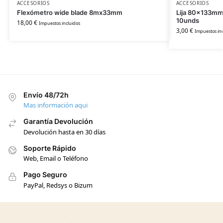
ACCESORIOS
ACCESORIOS
Flexómetro wide blade 8mx33mm
Lija 80x133mm 
10unds
18,00
€
Impuestos incluidos
3,00
€
Impuestos inc
Envío 48/72h
Mas información aqui
Garantía Devolución
Devolución hasta en 30 días
Soporte Rápido
Web, Email o Teléfono
Pago Seguro
PayPal, Redsys o Bizum