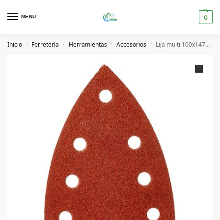
MENU
0
Inicio
Ferretería
Herramientas
Accesorios
Lija multi 100x147mm con fijación rápida 180gr.
/
/
/
/