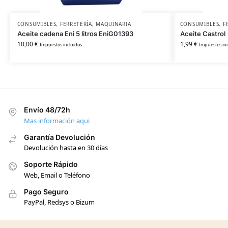
CONSUMIBLES
,
FERRETERÍA
,
MAQUINARIA
CONSUMIBLES
,
F
Aceite cadena Eni 5 litros EniG01393
Aceite Castrol
10,00
€
1,99
€
Impuestos incluidos
Impuestos inc
Envío 48/72h
Mas información aqui
Garantía Devolución
Devolución hasta en 30 días
Soporte Rápido
Web, Email o Teléfono
Pago Seguro
PayPal, Redsys o Bizum