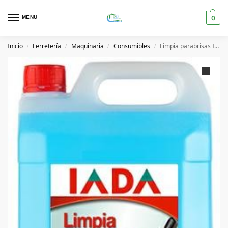
MENU
0
Inicio
Ferretería
Maquinaria
Consumibles
Limpia parabrisas IADA 5L
/
/
/
/