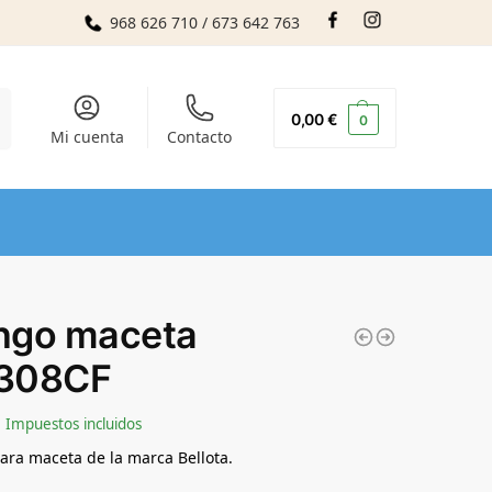
968 626 710 / 673 642 763
r
0,00
€
0
Mi cuenta
Contacto
go maceta
308CF
Impuestos incluidos
ra maceta de la marca Bellota.