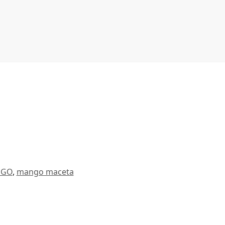
NGO
,
mango maceta