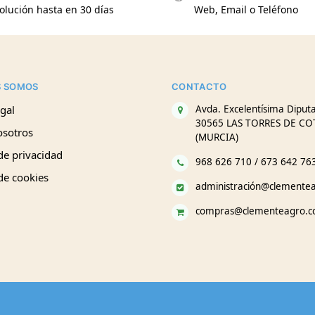
olución hasta en 30 días
Web, Email o Teléfono
S SOMOS
CONTACTO
gal
Avda. Excelentísima Diputa
30565 LAS TORRES DE CO
osotros
(MURCIA)
 de privacidad
968 626 710 / 673 642 76
 de cookies
administración@clemente
compras@clementeagro.