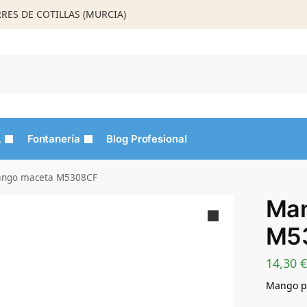
ORRES DE COTILLAS (MURCIA)
Busca
L
Fontanería
Blog Profesional
ngo maceta M5308CF
Man
M5
14,30
€
Mango pa