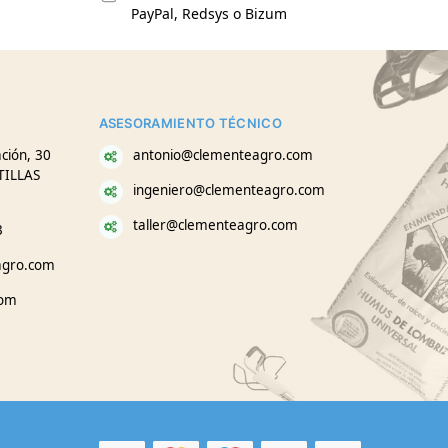
PayPal, Redsys o Bizum
ASESORAMIENTO TÉCNICO
ción, 30
antonio@clementeagro.com
TILLAS
ingeniero@clementeagro.com
taller@clementeagro.com
3
agro.com
com