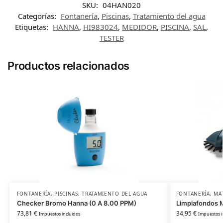
SKU:
04HAN020
Categorías:
Fontanería
,
Piscinas
,
Tratamiento del agua
Etiquetas:
HANNA
,
HI983024
,
MEDIDOR
,
PISCINA
,
SAL
,
TESTER
Productos relacionados
FONTANERÍA
,
PISCINAS
,
TRATAMIENTO DEL AGUA
FONTANERÍA
,
MAT
Checker Bromo Hanna (0 A 8.00 PPM)
Limpiafondos M
73,81
€
34,95
€
Impuestos incluidos
Impuestos i