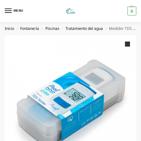
MENU
0
Inicio
Fontanería
Piscinas
Tratamiento del agua
Medidor TDS 0 a 10,00 g/L
/
/
/
/