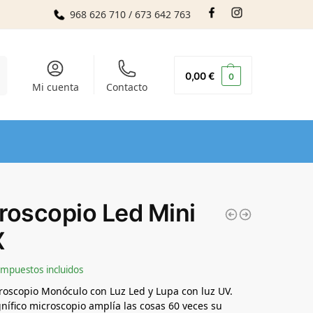
968 626 710 / 673 642 763
r
0,00
€
0
Mi cuenta
Contacto
roscopio Led Mini
X
Impuestos incluidos
roscopio Monóculo con Luz Led y Lupa con luz UV.
nífico microscopio amplía las cosas 60 veces su