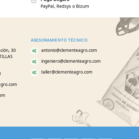
PayPal, Redsys o Bizum
ASESORAMIENTO TÉCNICO
ción, 30
antonio@clementeagro.com
TILLAS
ingeniero@clementeagro.com
taller@clementeagro.com
3
agro.com
com