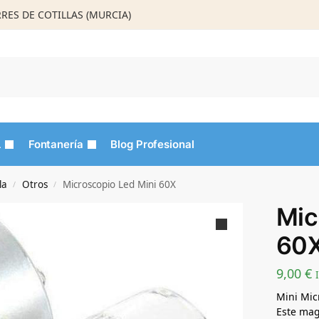
ORRES DE COTILLAS (MURCIA)
Busca
L
Fontanería
Blog Profesional
la
Otros
Microscopio Led Mini 60X
/
/
Mic
60
9,00
€
Mini Mic
Este mag