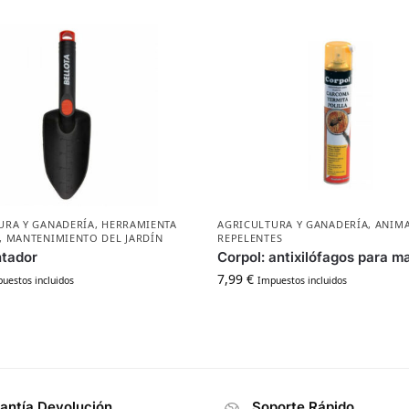
URA Y GANADERÍA
,
HERRAMIENTA
AGRICULTURA Y GANADERÍA
,
ANIM
,
MANTENIMIENTO DEL JARDÍN
REPELENTES
ntador
Corpol: antixilófagos para m
7,99
€
uestos incluidos
Impuestos incluidos
antía Devolución
Soporte Rápido