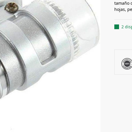
tamaño o
hojas, pe
2 dis