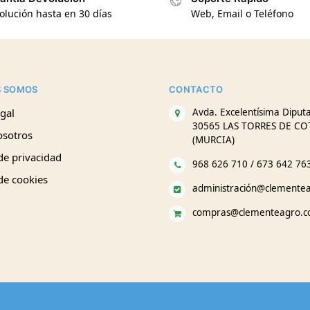
olución hasta en 30 días
Web, Email o Teléfono
S SOMOS
CONTACTO
gal
Avda. Excelentísima Diputa
30565 LAS TORRES DE CO
osotros
(MURCIA)
 de privacidad
968 626 710 / 673 642 76
 de cookies
administración@clemente
compras@clementeagro.