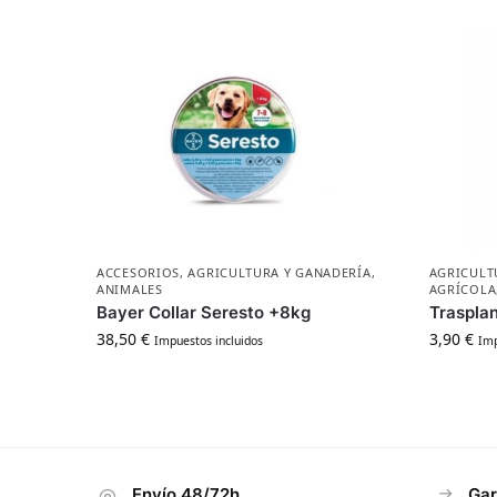
ACCESORIOS
,
AGRICULTURA Y GANADERÍA
,
AGRICULT
ANIMALES
AGRÍCOLA
Bayer Collar Seresto +8kg
Traspla
38,50
€
3,90
€
Impuestos incluidos
Imp
Envío 48/72h
Gar