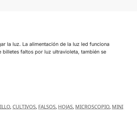
 la luz. La alimentación de la luz led funciona
billetes faltos por luz ultravioleta, también se
ILLO
,
CULTIVOS
,
FALSOS
,
HOJAS
,
MICROSCOPIO
,
MINI