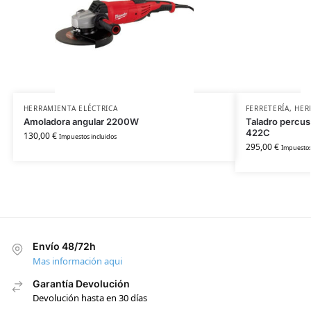
HERRAMIENTA ELÉCTRICA
FERRETERÍA
,
HER
Amoladora angular 2200W
Taladro percu
422C
130,00
€
Impuestos incluidos
295,00
€
Impuestos
Envío 48/72h
Mas información aqui
Garantía Devolución
Devolución hasta en 30 días