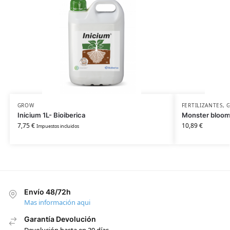
GROW
FERTILIZANTES
,
Inicium 1L- Bioiberica
Monster bloom
7,75
€
10,89
€
Impuestos incluidos
Envío 48/72h
Mas información aqui
Garantía Devolución
Devolución hasta en 30 días