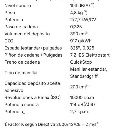
Nivel sonoro
103 dB(A) ²)
Peso
4,8 kg ³)
Potencia
2/2,7 kW/CV
Paso de cadena
0,325
Volumen del depósito
390 cm³
CO2
917 g/kWh
Espada (estándar) pulgadas
325″, 0.325
Piñon de cadena / Pulgadas
7 Z, ES Elektrostart
Freno de cadena
QuickStop
Manillar estándar,
Tipo de manillar
Standardgriff
Capacidad depósito aceite
200 cm³
adhesivo
Revoluciones a Pmax (ISO)
10000 r.p.m
Potencia sonora
114 dB(A) 4)
Potencia_
2,7 r.p.m
1)Factor K según Directiva 2006/42/CE = 2 m/s²