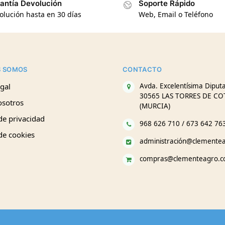
antía Devolución
Soporte Rápido
olución hasta en 30 días
Web, Email o Teléfono
S SOMOS
CONTACTO
gal
Avda. Excelentísima Diputa
30565 LAS TORRES DE CO
osotros
(MURCIA)
 de privacidad
968 626 710 / 673 642 76
 de cookies
administración@clemente
compras@clementeagro.