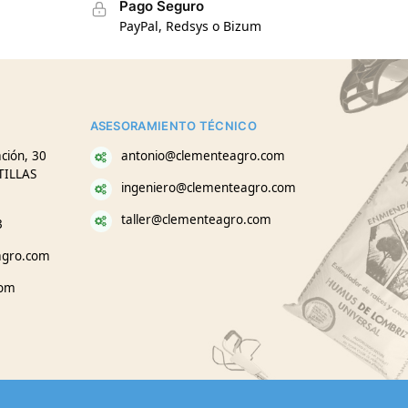
Pago Seguro
PayPal, Redsys o Bizum
ASESORAMIENTO TÉCNICO
ción, 30
antonio@clementeagro.com
TILLAS
ingeniero@clementeagro.com
taller@clementeagro.com
3
agro.com
com