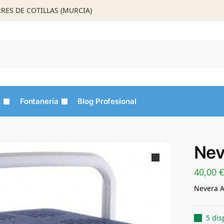
ORRES DE COTILLAS (MURCIA)
Busca
L
Fontanería
Blog Profesional
Nev
40,00
€
Nevera A
5 dis