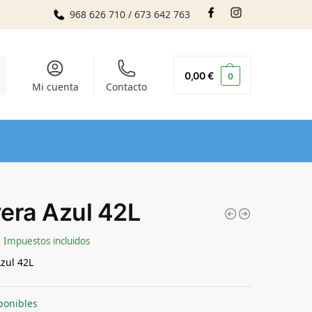
968 626 710 / 673 642 763
r
0,00
€
0
Mi cuenta
Contacto
era Azul 42L
Impuestos incluidos
zul 42L
ponibles