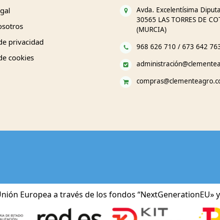
gal
Avda. Excelentísima Diputa
30565 LAS TORRES DE CO
osotros
(MURCIA)
 de privacidad
968 626 710 / 673 642 76
 de cookies
administración@clemente
compras@clementeagro.
nión Europea a través de los fondos “NextGenerationEU» y 