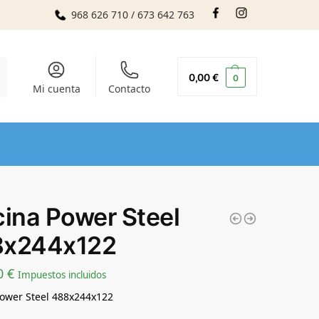
968 626 710 / 673 642 763
r
0,00
€
0
Mi cuenta
Contacto
cina Power Steel
8x244x122
0
€
Impuestos incluidos
Power Steel 488x244x122