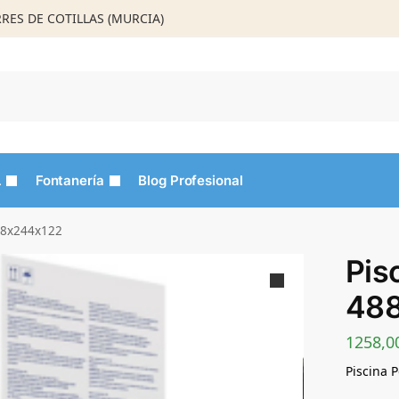
ORRES DE COTILLAS (MURCIA)
Busca
L
Fontanería
Blog Profesional
488x244x122
Pis
48
1258,0
Piscina 