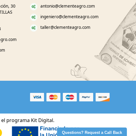
ción, 30
antonio@clementeagro.com
TILLAS
ingeniero@clementeagro.com
taller@clementeagro.com
3
agro.com
com
el programa Kit Digital.
Questions? Request a Call Back