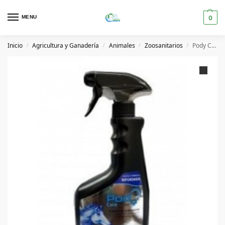
MENU
0
Inicio
Agricultura y Ganadería
Animales
Zoosanitarios
Pody Care Spray 750ml
/
/
/
/