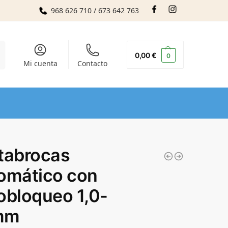
968 626 710 / 673 642 763
r
0,00
€
0
Mi cuenta
Contacto
tabrocas
omático con
obloqueo 1,0-
mm