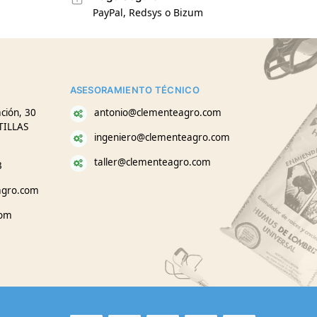
PayPal, Redsys o Bizum
ASESORAMIENTO TÉCNICO
ción, 30
antonio@clementeagro.com
TILLAS
ingeniero@clementeagro.com
taller@clementeagro.com
3
agro.com
com