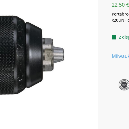
22,50
€
Portabro
x20UNF c
2 dis
Milwau