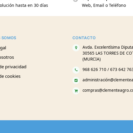
olución hasta en 30 días
Web, Email o Teléfono
S SOMOS
CONTACTO
gal
Avda. Excelentísima Diputa
30565 LAS TORRES DE CO
osotros
(MURCIA)
 de privacidad
968 626 710 / 673 642 76
 de cookies
administración@clemente
compras@clementeagro.