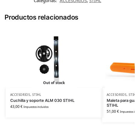
Categorías:
ACCESORIOS
,
STIHL
Productos relacionados
Out of stock
ACCESORIOS
,
STIHL
ACCESORIOS
,
STI
Cuchilla y soporte ALM 030 STIHL
Maleta para gu
STIHL
43,00
€
Impuestos incluidos
51,00
€
Impuestos i