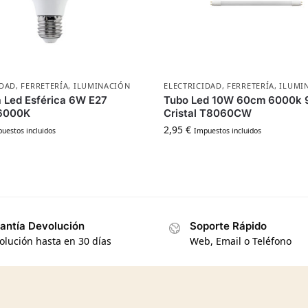
IDAD
,
FERRETERÍA
,
ILUMINACIÓN
ELECTRICIDAD
,
FERRETERÍA
,
ILUMI
 Led Esférica 6W E27
Tubo Led 10W 60cm 6000k
6000K
Cristal T8060CW
2,95
€
uestos incluidos
Impuestos incluidos
antía Devolución
Soporte Rápido
olución hasta en 30 días
Web, Email o Teléfono