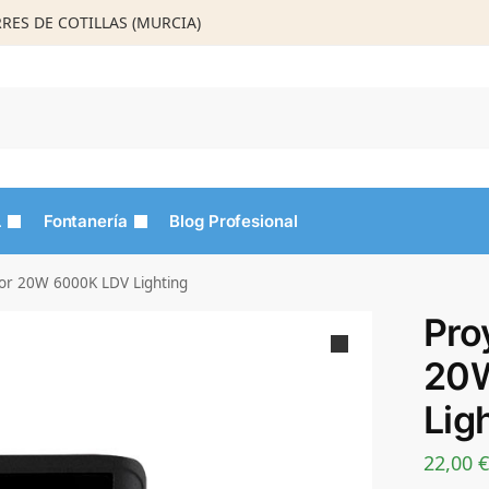
ORRES DE COTILLAS (MURCIA)
Busca
L
Fontanería
Blog Profesional
sor 20W 6000K LDV Lighting
Pro
20
Lig
22,00
€