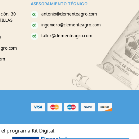
ASESORAMIENTO TÉCNICO
ción, 30
antonio@clementeagro.com
TILLAS
ingeniero@clementeagro.com
taller@clementeagro.com
3
agro.com
com
el programa Kit Digital.