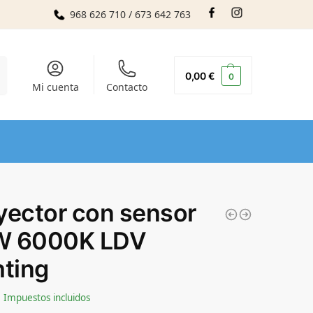
968 626 710 / 673 642 763
r
0,00
€
0
Mi cuenta
Contacto
yector con sensor
W 6000K LDV
hting
Impuestos incluidos