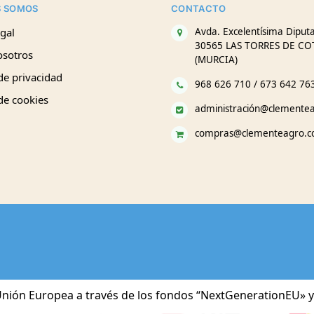
S SOMOS
CONTACTO
gal
Avda. Excelentísima Diputa
30565 LAS TORRES DE CO
osotros
(MURCIA)
 de privacidad
968 626 710 / 673 642 76
 de cookies
administración@clemente
compras@clementeagro.
nión Europea a través de los fondos “NextGenerationEU» y 