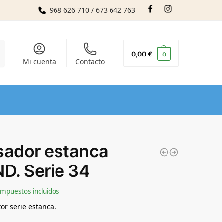
968 626 710 / 673 642 763
r
0,00
€
0
Mi cuenta
Contacto
sador estanca
ND. Serie 34
Impuestos incluidos
or serie estanca.