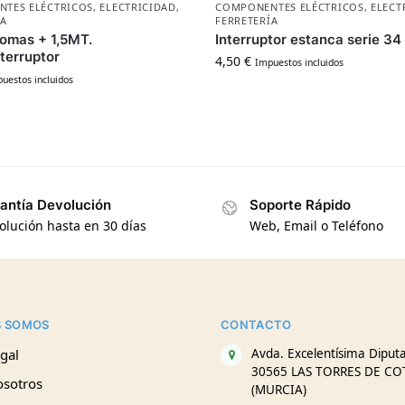
TES ELÉCTRICOS
,
ELECTRICIDAD
,
COMPONENTES ELÉCTRICOS
,
ELECT
ÍA
FERRETERÍA
tomas + 1,5MT.
Interruptor estanca serie 34
terruptor
4,50
€
Impuestos incluidos
uestos incluidos
antía Devolución
Soporte Rápido
olución hasta en 30 días
Web, Email o Teléfono
S SOMOS
CONTACTO
gal
Avda. Excelentísima Diputa
30565 LAS TORRES DE CO
osotros
(MURCIA)