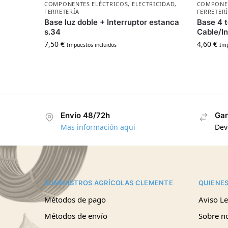
COMPONENTES ELÉCTRICOS
,
ELECTRICIDAD
,
COMPONEN
FERRETERÍA
FERRETER
Base luz doble + Interruptor estanca
Base 4 
s.34
Cable/In
7,50
€
4,60
€
Impuestos incluidos
Imp
Envío 48/72h
Gar
Mas información aqui
Dev
SUMINISTROS AGRÍCOLAS CLEMENTE
QUIENE
Métodos de pago
Aviso Le
Métodos de envío
Sobre n