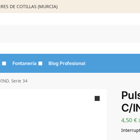
ORRES DE COTILLAS (MURCIA)
Busca
L
Fontanería
Blog Profesional
/IND. Serie 34
Pul
C/I
4,50
€
Interrupt