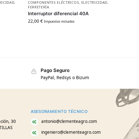
RICIDAD
,
COMPONENTES ELÉCTRICOS
,
ELECTRICIDAD
,
FERRETERÍA
Interruptor diferencial 40A
22,00
€
Impuestos incluidos
Pago Seguro
PayPal, Redsys o Bizum
ASESORAMIENTO TÉCNICO
ción, 30
antonio@clementeagro.com
TILLAS
ingeniero@clementeagro.com