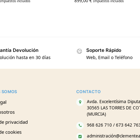
899,00
€
Impuestos incluidos
Impuestos incluidos
antía Devolución
Soporte Rápido
olución hasta en 30 días
Web, Email o Teléfono
S SOMOS
CONTACTO
gal
Avda. Excelentísima Diputa
30565 LAS TORRES DE CO
osotros
(MURCIA)
 de privacidad
968 626 710 / 673 642 76
 de cookies
administración@clemente