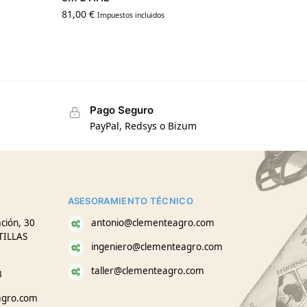
81,00
€
Impuestos incluidos
Pago Seguro
PayPal, Redsys o Bizum
ASESORAMIENTO TÉCNICO
ción, 30
antonio@clementeagro.com
TILLAS
ingeniero@clementeagro.com
taller@clementeagro.com
3
agro.com