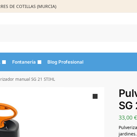
ORRES DE COTILLAS (MURCIA)
Busca
L
Fontanería
Blog Profesional
erizador manual SG 21 STIHL
Pul
SG 
33,00
€
Pulveriz
jardines.