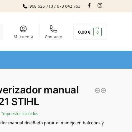
968 626 710 / 673 642 763
r
0,00
€
0
Mi cuenta
Contacto
verizador manual
21 STIHL
Impuestos incluidos
ador manual diseñado parar el manejo en balcones y