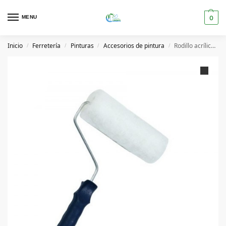
MENU
0
Inicio
Ferretería
Pinturas
Accesorios de pintura
Rodillo acrílico basic 22 cm 40 mm
/
/
/
/