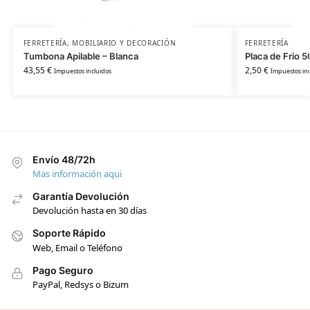
FERRETERÍA
,
MOBILIARIO Y DECORACIÓN
FERRETERÍA
Tumbona Apilable – Blanca
Placa de Frio 
43,55
€
2,50
€
Impuestos incluidos
Impuestos inc
Envío 48/72h
Mas información aqui
Garantía Devolución
Devolución hasta en 30 días
Soporte Rápido
Web, Email o Teléfono
Pago Seguro
PayPal, Redsys o Bizum