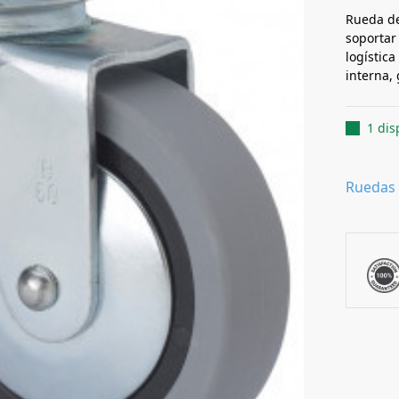
Rueda de
soportar 
logística
interna, 
1 dis
Ruedas 