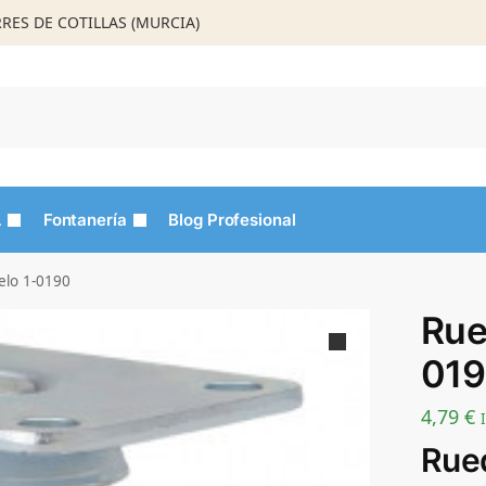
ORRES DE COTILLAS (MURCIA)
Busca
L
Fontanería
Blog Profesional
elo 1-0190
Rue
01
4,79
€
Rue