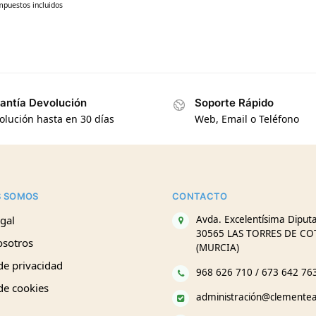
mpuestos incluidos
antía Devolución
Soporte Rápido
olución hasta en 30 días
Web, Email o Teléfono
S SOMOS
CONTACTO
gal
Avda. Excelentísima Diputa
30565 LAS TORRES DE CO
osotros
(MURCIA)
 de privacidad
968 626 710 / 673 642 76
 de cookies
administración@clemente