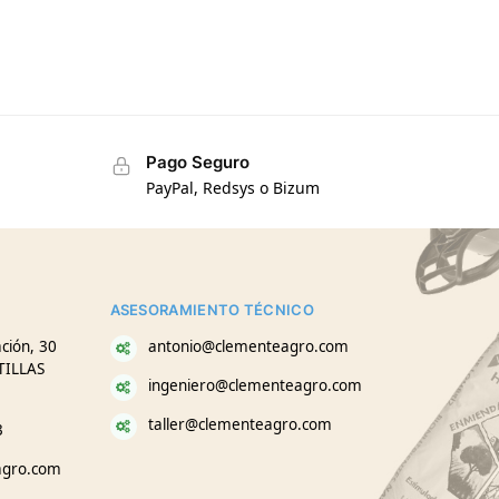
Pago Seguro
PayPal, Redsys o Bizum
ASESORAMIENTO TÉCNICO
ción, 30
antonio@clementeagro.com
TILLAS
ingeniero@clementeagro.com
taller@clementeagro.com
3
agro.com