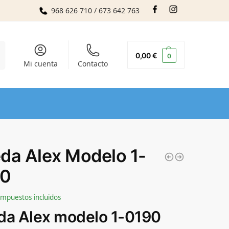
968 626 710 / 673 642 763
r
0,00
€
0
Mi cuenta
Contacto
da Alex Modelo 1-
90
Impuestos incluidos
da Alex modelo 1-0190