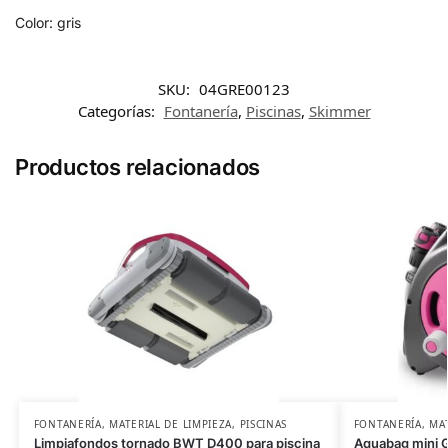
Color: gris
SKU:
04GRE00123
Categorías:
Fontanería
,
Piscinas
,
Skimmer
Productos relacionados
FONTANERÍA
,
MATERIAL DE LIMPIEZA
,
PISCINAS
FONTANERÍA
,
MAT
Limpiafondos tornado BWT D400 para piscina
Aquabag mini G