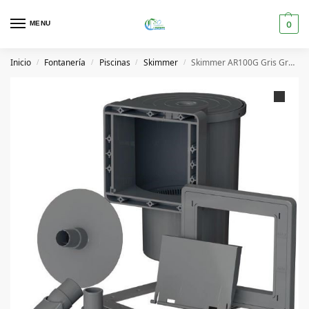
MENU
0
Inicio
Fontanería
Piscinas
Skimmer
Skimmer AR100G Gris GrePool
/
/
/
/