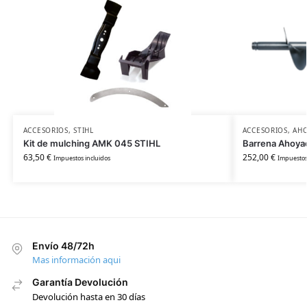
ACCESORIOS
,
STIHL
ACCESORIOS
,
AH
Kit de mulching AMK 045 STIHL
Barrena Ahoya
63,50
€
252,00
€
Impuestos incluidos
Impuestos
Envío 48/72h
Mas información aqui
Garantía Devolución
Devolución hasta en 30 días